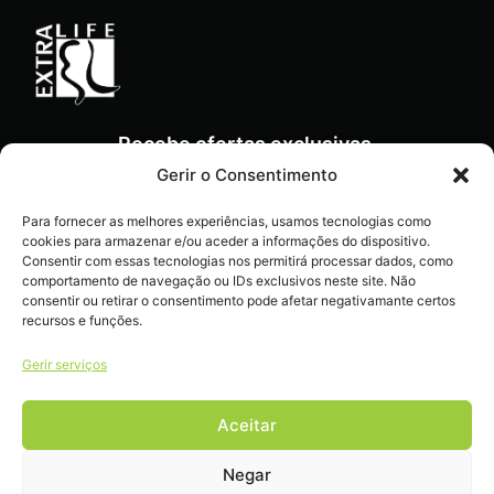
Recebe ofertas exclusivas,
novidades e dicas
Gerir o Consentimento
imperdíveis diretamente no
teu e-mail.
Para fornecer as melhores experiências, usamos tecnologias como
cookies para armazenar e/ou aceder a informações do dispositivo.
Consentir com essas tecnologias nos permitirá processar dados, como
comportamento de navegação ou IDs exclusivos neste site. Não
consentir ou retirar o consentimento pode afetar negativamante certos
recursos e funções.
Gerir serviços
Aceitar
Livro de reclamações
Negar