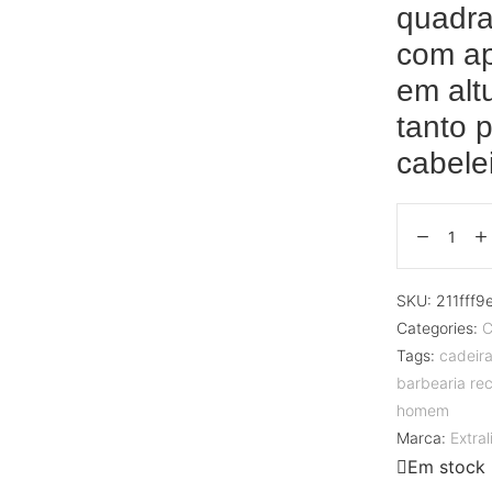
quadra
com ap
em alt
tanto 
cabelei
SKU:
211fff
Categories:
C
Tags:
cadeir
barbearia rec
homem
Marca:
Extra
Em stock