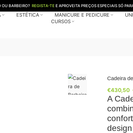
O OU BARBEIRO?
REGISTA-TE
E APROVEITA PREÇOS ESPECIAIS SÓ PARA
A
ESTÉTICA
MANICURE E PEDICURE
UN
CURSOS
Cadeira de
€
430,50
A Cade
combin
confor
design