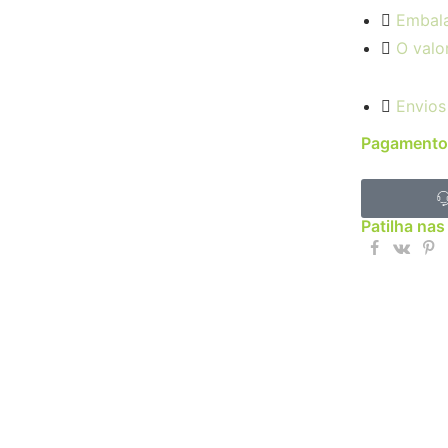
Embal
O valo
Envios
Pagamento
Patilha nas