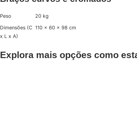
Peso
20 kg
Dimensões (C
110 × 60 × 98 cm
x L x A)
Explora mais opções como est
Pedir Orçamento
Pedir Orç
Cadeira Barbeiro
Cadeir
Perfido Crome
Perfid
Pedir Orçamento
Pedir Orçam