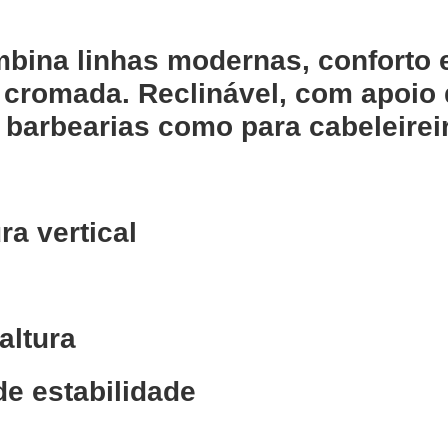
mbina linhas modernas, conforto 
romada. Reclinável, com apoio d
a barbearias como para cabeleirei
a vertical
altura
e estabilidade