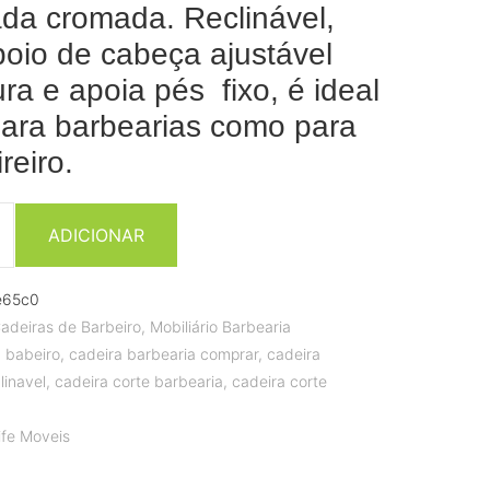
da cromada. Reclinável,
oio de cabeça ajustável
ura e apoia pés fixo, é ideal
para barbearias como para
reiro.
ADICIONAR
9e65c0
adeiras de Barbeiro
,
Mobiliário Barbearia
a babeiro
,
cadeira barbearia comprar
,
cadeira
linavel
,
cadeira corte barbearia
,
cadeira corte
life Moveis