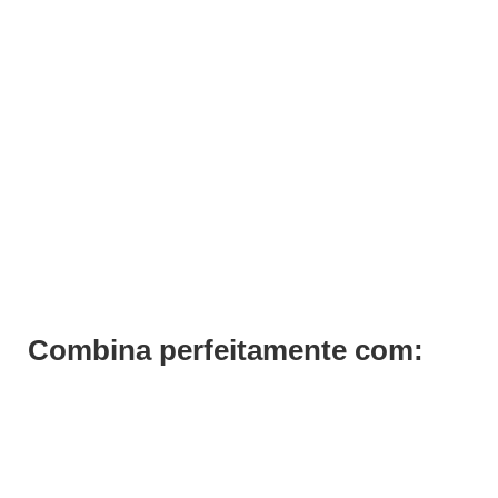
Base Cadeira CT C/Amortecedor 08
€
178,35
€
141,45
Iva Inc.
Combina perfeitamente com: