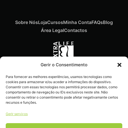
Sobre Nós
Loja
Cursos
Minha Conta
FAQs
Blog
Área Legal
Contactos
Gerir o Consentimento
Recebe ofertas exclusivas,
Para fornecer as melhores experiências, usamos tecnologias como
novidades e dicas
cookies para armazenar e/ou aceder a informações do dispositivo.
imperdíveis diretamente no
Consentir com essas tecnologias nos permitirá processar dados, como
comportamento de navegação ou IDs exclusivos neste site. Não
teu e-mail.
consentir ou retirar o consentimento pode afetar negativamante certos
recursos e funções.
Gerir serviços