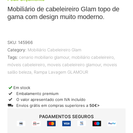
Mobiliário de cabeleireiro Glam topo de
gama com design muito moderno.
SKU:
145966
Category:
Mobiliário Cabeleireiro Glam
Tags:
cenario mobiliario glamour
,
mobiliário cabeleireiro
,
móveis cabeleireiro
,
moveis cabeleireiro glamour
,
moveis
salão beleza
,
Rampa Lavagem GLAMOUR
Em stock
Embalamento premium
O valor apresentado com IVA incluído
Envios grátis em compras superiores a
50€>
PAGAMENTOS SEGUROS