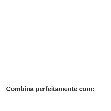
ADICIONAR
Tratamento Regenerante Reconstruct Previa 150ml
€
25,40
Iva Inc.
Combina perfeitamente com:
Save