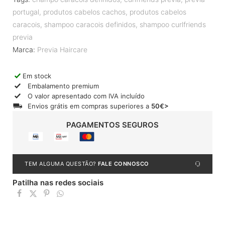
portugal
,
produtos cabelos cachos
,
produtos cabelos
caracois
,
shampoo caracois definidos
,
shampoo curlfriends
previa
Marca:
Previa Haircare
Em stock
Embalamento premium
O valor apresentado com IVA incluído
Envios grátis em compras superiores a
50€>
PAGAMENTOS SEGUROS
TEM ALGUMA QUESTÃO?
FALE CONNOSCO
Patilha nas redes sociais