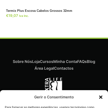
Termix Plus Escova Cabelos Grossos 32mm
€
19,07
Iva Inc.
Sobre Nós
Loja
Cursos
Minha Conta
FAQs
Blog
Área Legal
Contactos
Gerir o Consentimento
Recebe ofertas exclusivas,
Para fornecer as melhores experiências, usamos tecnologias como