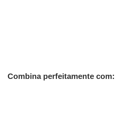
Proraso Bálsamo Barba Wood and Spice 100ml
€
11,69
Iva Inc.
Combina perfeitamente com: