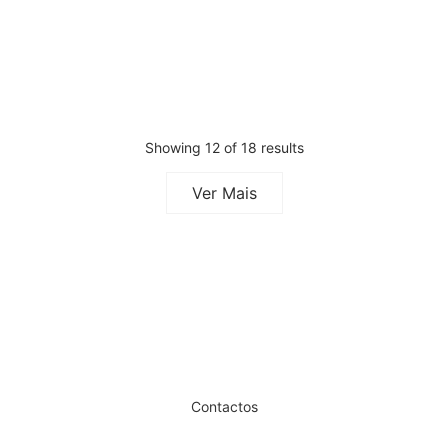
Gel Transparente Barbear Full
Óleo Barba Barber Club 60ml
Comfort 1000ml
€
9,23
Iva Inc.
€
10,46
Iva Inc.
Showing 12 of 18 results
Ver Mais
Dê um novo ar ao seu Salão
Contactos