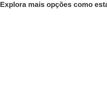
Explora mais opções como est
Adicionar
Adicionar
Gel Cabelo Hair Styling
Spray 
Gel Novon 700ml
Matte 
€
11,69
€
9,84
Iva Inc.
Iva Inc.
Adicionar
Adicionar
Creme Colónia After-
Previa