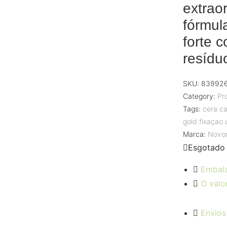
extrao
fórmula
forte 
resídu
SKU:
83992
Category:
Pr
Tags:
cera c
gold fixaçao u
Marca:
Novo
Esgotado
Embal
O valo
Envios