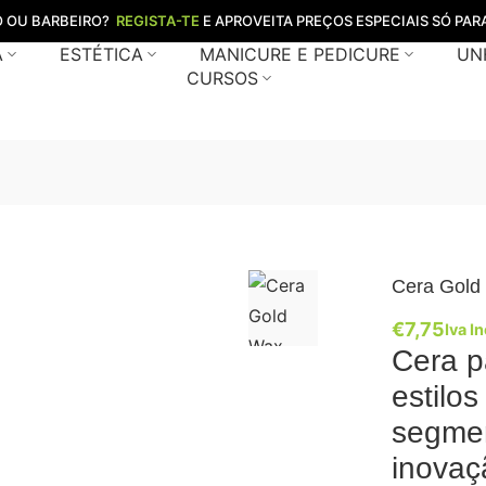
O OU BARBEIRO?
REGISTA-TE
E APROVEITA PREÇOS ESPECIAIS SÓ PARA
A
ESTÉTICA
MANICURE E PEDICURE
UN
CURSOS
Cera Gold
€
7,75
Iva In
Cera p
estilos
segmen
inovaç