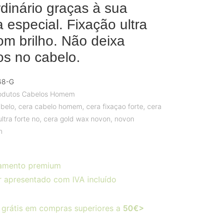
rdinário graças à sua
 especial. Fixação ultra
com brilho. Não deixa
os no cabelo.
68-G
odutos Cabelos Homem
abelo
,
cera cabelo homem
,
cera fixaçao forte
,
cera
ltra forte no
,
cera gold wax novon
,
novon
n
amento premium
r apresentado com IVA incluído
 grátis em compras superiores a
50€>