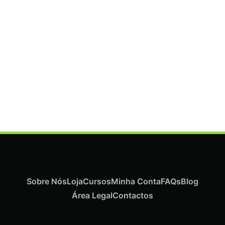
ADICIONAR
Termix Plus Escova Cabelos Grossos 32mm
€
21,03
Iva Inc.
Sobre Nós
Loja
Cursos
Minha Conta
FAQs
Blog
Área Legal
Contactos