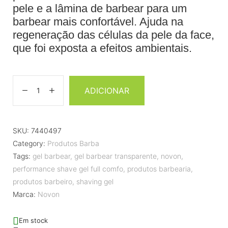
pele e a lâmina de barbear para um
barbear mais confortável. Ajuda na
regeneração das células da pele da face,
que foi exposta a efeitos ambientais.
ADICIONAR
SKU:
7440497
Category:
Produtos Barba
Tags:
gel barbear
,
gel barbear transparente
,
novon
,
performance shave gel full comfo
,
produtos barbearia
,
produtos barbeiro
,
shaving gel
Marca:
Novon
Em stock