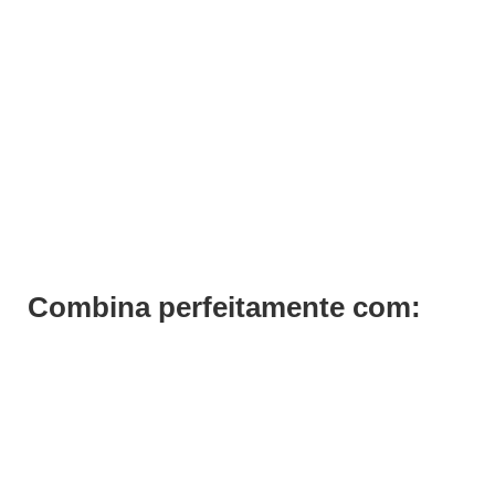
ADICIONAR
Proraso Mousse Barbear 300ml
€
7,26
Iva Inc.
Combina perfeitamente com: