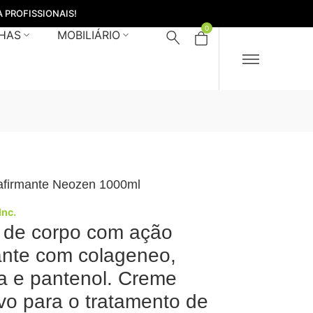
 PROFISSIONAIS!
0
HAS
MOBILIÁRIO
firmante Neozen 1000ml
Inc.
 de corpo com ação
cante com colageneo,
na e pantenol. Creme
ivo para o tratamento de