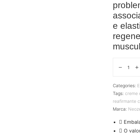
proble
associ
e elas
regene
muscul
Categories:
E
Tags:
creme c
reafirmante 
Marca:
Neoz
Embal
O valo