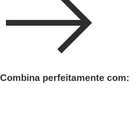
Combina perfeitamente com:
Adicionar
Adicionar
Termix Plus Escova
Termix
Cabelos Grossos 32mm
Cabelo