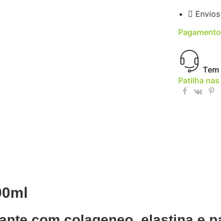
Envios
Pagamento
Tem 
Patilha nas
00ml
ante com colageneo, elastina e p