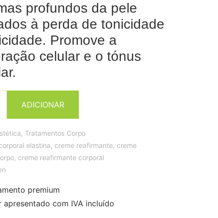
mas profundos da pele
ados à perda de tonicidade
ticidade. Promove a
ração celular e o tónus
ar.
ADICIONAR
stética
,
Tratamentos Corpo
orporal elastina
,
creme reafirmante
,
creme
corpo
,
creme reafirmante corporal
en
amento premium
r apresentado com IVA incluído