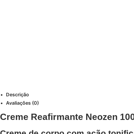
Descrição
Avaliações (0)
Creme Reafirmante Neozen 10
Creme de corpo com ação tonific