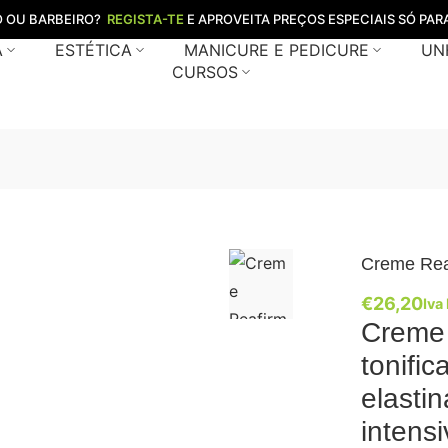
O OU BARBEIRO?
REGISTA-TE
E APROVEITA PREÇOS ESPECIAIS SÓ PARA
A
ESTÉTICA
MANICURE E PEDICURE
UN
CURSOS
Creme Rea
€
26,20
Iva 
Creme
tonifi
elasti
intens