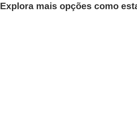
Explora mais opções como est
Adicionar
Adicionar
Gel Condutor Ultra Som
Creme A
Profissional
Neozen
€
22,02
€
26,20
Iva Inc.
Iva In
Adicionar
Adicionar
Ampolas Tratamento
Ampola
Reafirmante Cx.12
Celuli