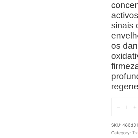
concen
activos
sinais
envelh
os dan
oxidati
firmez
profun
regene
SKU:
486d01
Category:
Tr