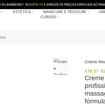
O OU BARBEIRO?
REGISTA-TE
E APROVEITA PREÇOS ESPECIAIS SÓ PARA
A
ESTÉTICA
MANICURE E PEDICURE
UN
CURSOS
00ml
Creme Rea
€
19,37
€
Creme 
profiss
massag
fórmul