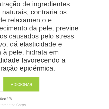
tração de ingredientes
 naturais, contraria os
 de relaxamento e
ecimento da pele, previne
os causados pelo stress
vo, dá elasticidade e
a à pele, hidrata em
didade favorecendo a
ração epidérmica.
ADICIONAR
6ed2f8
atamentos Corpo