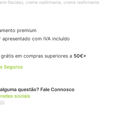
nti-flacidez
,
creme reafirmante
,
creme reafirmante
amento premium
r apresentado com IVA incluído
 grátis em compras superiores a
50€>
s Seguros
alguma questão?
Fale Connosco
 redes sociais