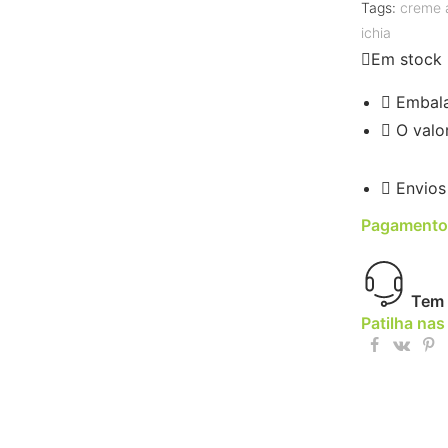
Tags:
creme a
ichia
Em stock
Embal
O valo
Envios
Pagamento
Tem 
Patilha nas