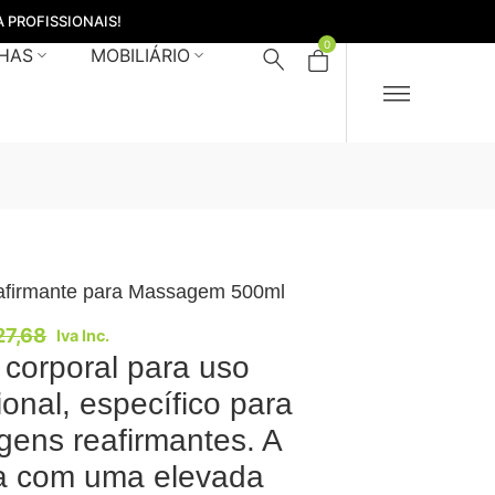
 PROFISSIONAIS!
0
HAS
MOBILIÁRIO
firmante para Massagem 500ml
27,68
Iva Inc.
corporal para uso
ional, específico para
ens reafirmantes. A
a com uma elevada