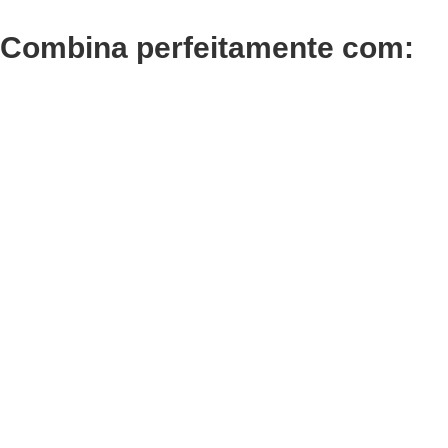
Combina perfeitamente com:
Adicionar
Adicionar
Termix Plus Escova
Termix
Cabelos Grossos 32mm
Cabelo
€
21,03
€
16,30
Iva Inc.
Iva In
Adicionar
Adicionar
Termix Soft Escova
Termix