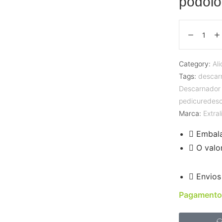
podolo
Category:
Al
Tags:
descar
Descarnador 
pedicuredes
Marca:
Extra
Embal
O valo
Envios
Pagamento