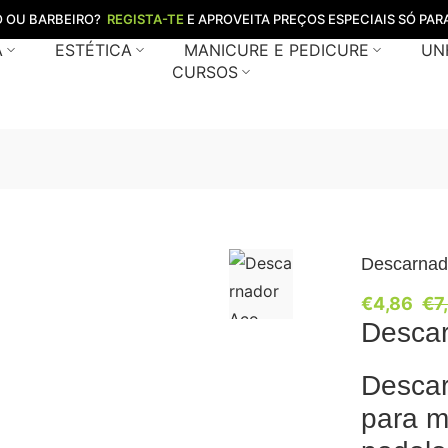
O OU BARBEIRO?
REGISTA-TE
E APROVEITA PREÇOS ESPECIAIS SÓ PARA
A
ESTÉTICA
MANICURE E PEDICURE
UN
CURSOS
Descarnad
€
4,86
€
7
Descar
Descar
para m