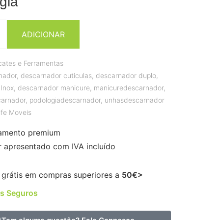
gia
ADICIONAR
icates e Ferramentas
nador
,
descarnador cuticulas
,
descarnador duplo
,
Inox
,
descarnador manicure
,
manicuredescarnador
,
carnador
,
podologiadescarnador
,
unhasdescarnador
life Moveis
amento premium
r apresentado com IVA incluído
 grátis em compras superiores a
50€>
s Seguros