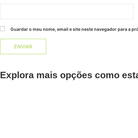
Guardar o meu nome, email e site neste navegador para a pr
Explora mais opções como est
Adicionar
Adicionar
Laminas Pª. Bisturi
Descar
Pack 10unid.
Face