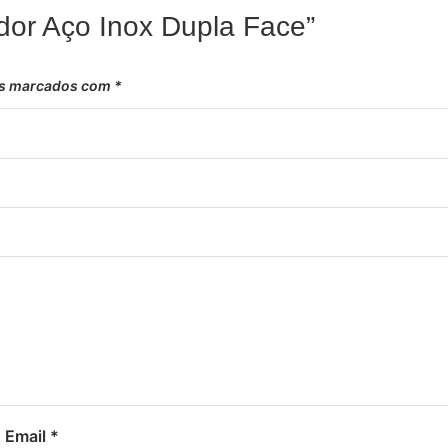
ador Aço Inox Dupla Face”
os marcados com
*
Email
*