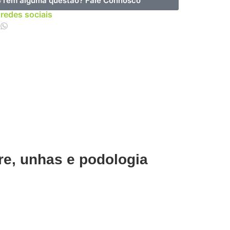
Tem alguma questão?
Fale Connosco
 redes sociais
re, unhas e podologia