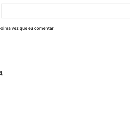
óxima vez que eu comentar.
a
Adicionar
nador Inox Dupla
Descarnador D
Largo 13cm Bifu