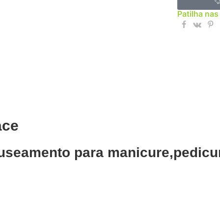
Patilha nas
ace
nuseamento para manicure,pedicu