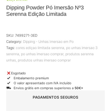
Dipping Powder Pó Imersão Nº3
Serenna Edição Limitada
SKU:
7499271-3ED
Category:
Dipping - Unhas Imersao em Po
Tags:
cores ediçao limitada serenna
,
po unhas imersao 3
serenna
,
po unhas imersao comprar
,
produtos serenna
unhas
,
produtos unhas imersao comprar
Esgotado
Embalamento premium
O valor apresentado com IVA incluído
Envios grátis em compras superiores a
50€>
PAGAMENTOS SEGUROS