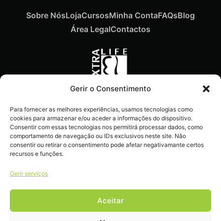
Sobre Nós
Loja
Cursos
Minha Conta
FAQs
Blog
Área Legal
Contactos
Gerir o Consentimento
Recebe ofertas exclusivas,
Para fornecer as melhores experiências, usamos tecnologias como
novidades e dicas
cookies para armazenar e/ou aceder a informações do dispositivo.
imperdíveis diretamente no
Consentir com essas tecnologias nos permitirá processar dados, como
comportamento de navegação ou IDs exclusivos neste site. Não
teu e-mail.
consentir ou retirar o consentimento pode afetar negativamante certos
recursos e funções.
Gerir serviços
Aceitar
Livro de reclamações