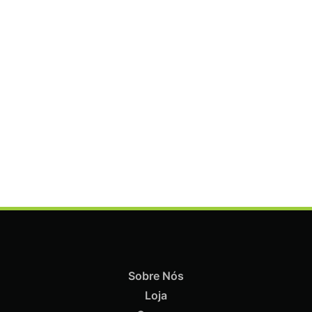
Termix Soft Escova Cabelos Finos 23mm
€
16,61
Iva Inc.
Sobre Nós
Loja
ADICIONAR