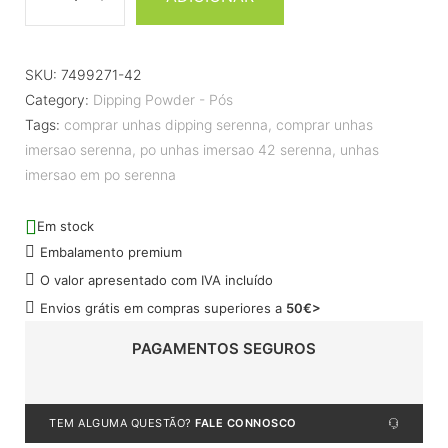
SKU:
7499271-42
Category:
Dipping Powder - Pós
Tags:
comprar unhas dipping serenna
,
comprar unhas
imersao serenna
,
po unhas imersao 42 serenna
,
unhas
imersao em po serenna
Em stock
Embalamento premium
O valor apresentado com IVA incluído
Envios grátis em compras superiores a
50€>
PAGAMENTOS SEGUROS
TEM ALGUMA QUESTÃO?
FALE CONNOSCO