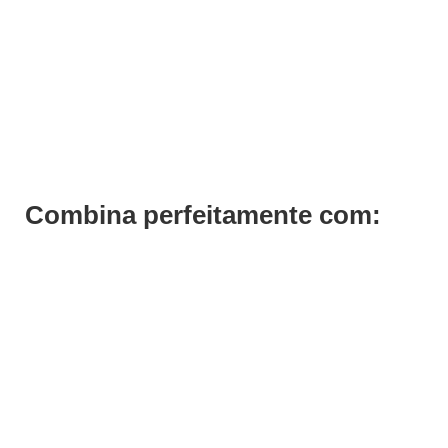
Dipping Powder - Pó de Imersão Makeover 30g
€
17,71
€
15,94
Iva Inc.
Combina perfeitamente com: