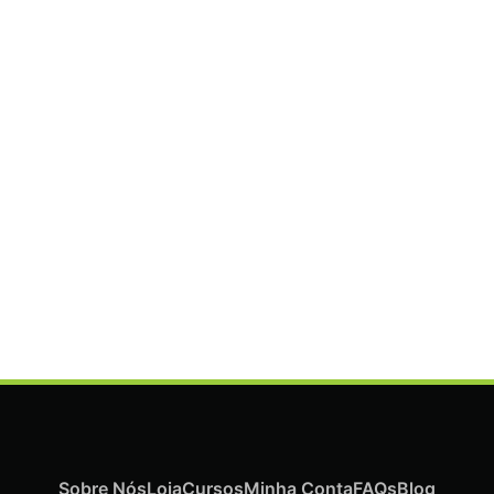
ADICIONAR
Termix Plus Escova Cabelos Grossos 32mm
€
19,07
Iva Inc.
Sobre Nós
Loja
Cursos
Minha Conta
FAQs
Blog