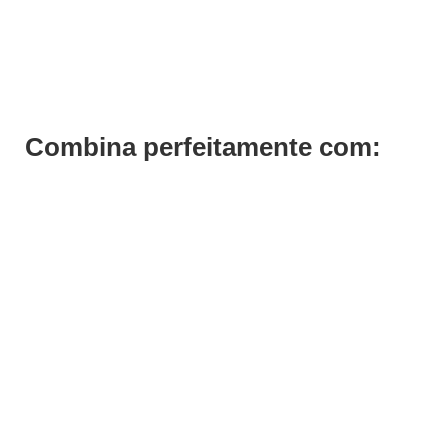
Shampoo Luscious Curls Curlfriends Previa 1000ml
€
69,69
Iva Inc.
Combina perfeitamente com: