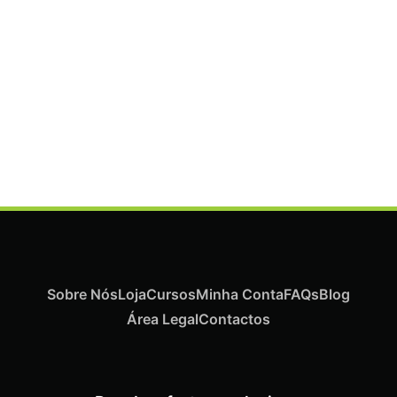
Termix Plus Escova Cabelos Grossos 32mm
€
19,07
Iva Inc.
Sobre Nós
Loja
Cursos
Minha Conta
FAQs
Blog
Área Legal
Contactos