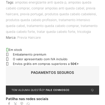
Tags:
ampolas energizante anti queda p
,
ampolas queda
cabelo comprar
,
comprar ampolas anti queda cabel
,
previa
haircare
,
previa portugal
,
produtos queda cabelo cabeleirei
,
produtos queda cabelo profission
,
tratamento intensivo
queda cabel
,
tratamento queda cabelo comprar
,
tratamento
queda cabelo forte
,
tratar queda cabelo forte
,
tricologia
Marca:
Previa Haircare
Em stock
Embalamento premium
O valor apresentado com IVA incluído
Envios grátis em compras superiores a
50€>
PAGAMENTOS SEGUROS
TEM ALGUMA QUESTÃO?
FALE CONNOSCO
Patilha nas redes sociais