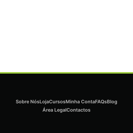
Termix Plus Escova Cabelos Grossos 32mm
€
21,03
Iva Inc.
Sobre Nós
Loja
Cursos
Minha Conta
FAQs
Blog
Área Legal
Contactos