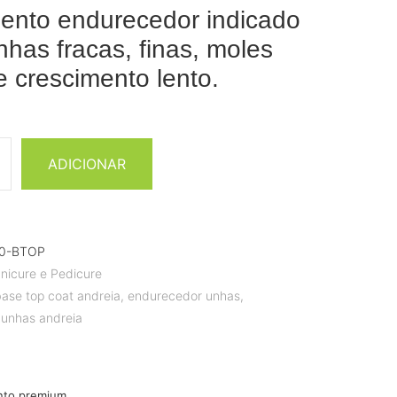
ento endurecedor indicado
nhas fracas, finas, moles
e crescimento lento.
ADICIONAR
60-BTOP
nicure e Pedicure
ase top coat andreia
,
endurecedor unhas
,
unhas andreia
nto premium