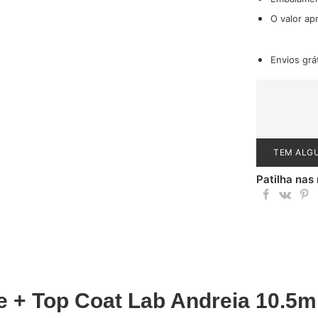
O valor ap
Envios grá
TEM ALG
Patilha nas
 + Top Coat Lab Andreia 10.5m