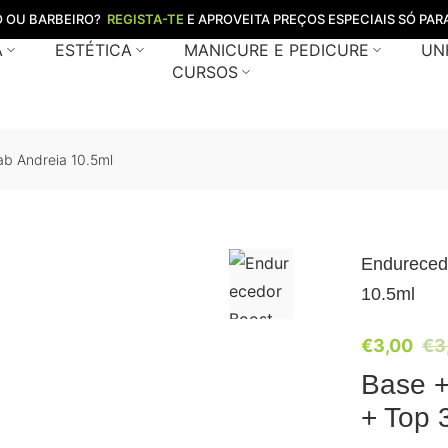
O OU BARBEIRO?
REGISTA-TE
E APROVEITA PREÇOS ESPECIAIS SÓ PARA
A
ESTÉTICA
MANICURE E PEDICURE
UN
CURSOS
ab Andreia 10.5ml
Endureced
10.5ml
€
3,00
€
3
Base +
+ Top 