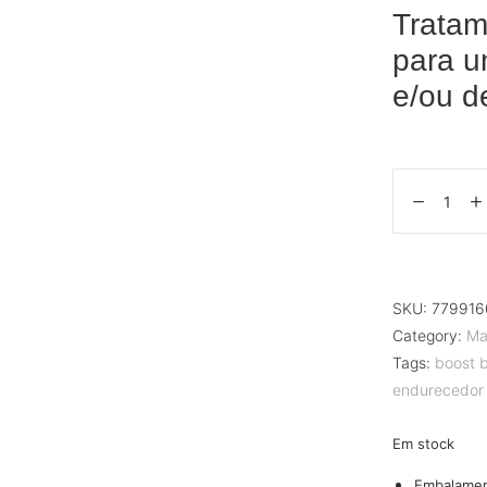
Tratam
para u
e/ou d
SKU:
77991
Category:
Ma
Tags:
boost b
endurecedor 
Em stock
Embalame