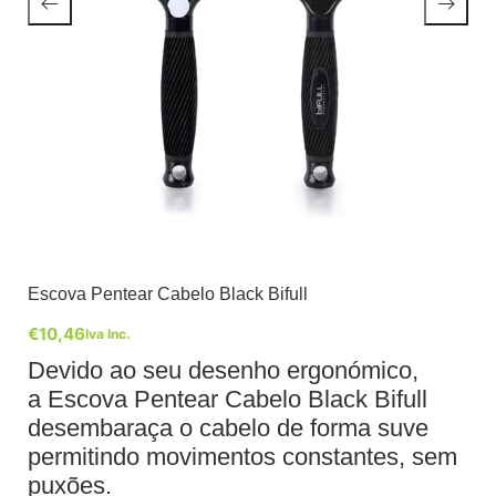
Escova Pentear Cabelo Black Bifull
€
10,46
Iva Inc.
Devido ao seu desenho ergonómico,
a Escova Pentear Cabelo Black Bifull
desembaraça o cabelo de forma suve
permitindo movimentos constantes, sem
puxões.