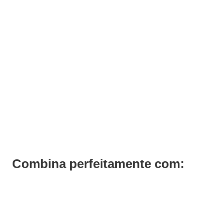
Pack 2 Catalisadores Uv 36w Unhas de Gel
€
19,00
€
9,50
Iva Inc.
Combina perfeitamente com: