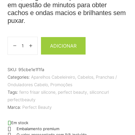
em questão de minutos para obter
cachos e ondas macios e brilhantes sem
puxar.
ADICIONAR
SKU:
95cbe1e1f1fa
Categories:
Aparelhos Cabeleireiro
,
Cabelos
,
Pranchas /
Onduladores Cabelo
,
Promoções
Tags:
ferro frisar silicone
,
perfect beauty
,
siliconcurl
perfectbeauty
Marca:
Perfect Beauty
Em stock
Embalamento premium
O valor apresentado com IVA incluído