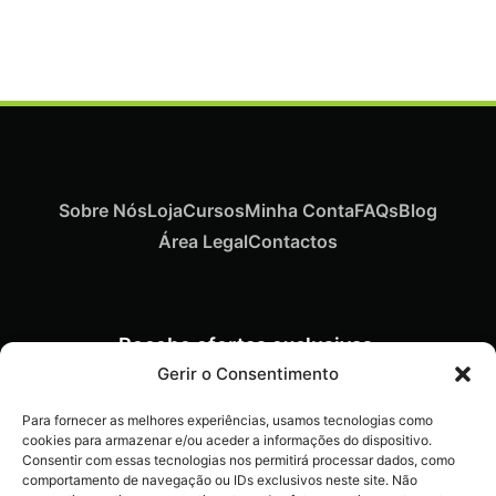
Iva Inc.
Sobre Nós
Loja
Cursos
Minha Conta
FAQs
Blog
Área Legal
Contactos
Recebe ofertas exclusivas,
novidades e dicas
Gerir o Consentimento
imperdíveis diretamente no
Para fornecer as melhores experiências, usamos tecnologias como
teu e-mail.
cookies para armazenar e/ou aceder a informações do dispositivo.
Consentir com essas tecnologias nos permitirá processar dados, como
comportamento de navegação ou IDs exclusivos neste site. Não