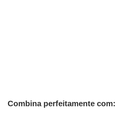
ADICIONAR
Shampoo Luscious Curls Curlfriends Previa 1000ml
€
69,69
Iva Inc.
Combina perfeitamente com: