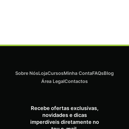
Termix Plus Escova Cabelos Grossos 32mm
€
21,03
Iva Inc.
Sobre Nós
Loja
Cursos
Minha Conta
FAQs
Blog
Área Legal
Contactos
Recebe ofertas exclusivas,
novidades e dicas
imperdíveis diretamente no
teu e-mail.