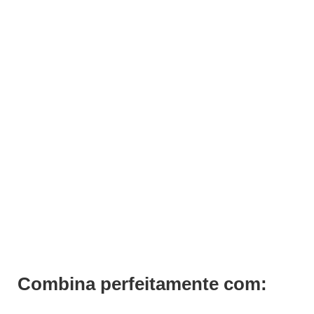
ADICIONAR
Dipping Powder Color DP8 Andreia 10g
€
10,49
Iva Inc.
Combina perfeitamente com: