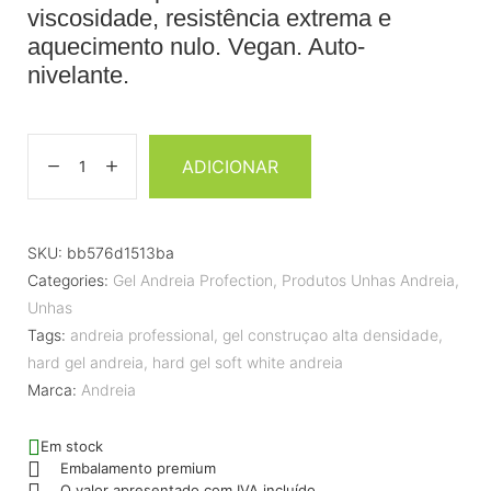
viscosidade, resistência extrema e
aquecimento nulo. Vegan. Auto-
nivelante.
ADICIONAR
SKU:
bb576d1513ba
Categories:
Gel Andreia Profection
,
Produtos Unhas Andreia
,
Unhas
Tags:
andreia professional
,
gel construçao alta densidade
,
hard gel andreia
,
hard gel soft white andreia
Marca:
Andreia
Em stock
Embalamento premium
O valor apresentado com IVA incluído