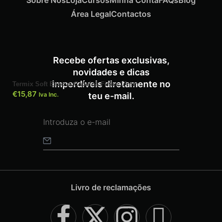
Área Legal
Contactos
ADICIONAR
Recebe ofertas exclusivas,
novidades e dicas
imperdíveis diretamente no
Termix Soft Escova Cabelos Finos 17mm
€
15,87
Iva Inc.
teu e-mail.
Livro de reclamações