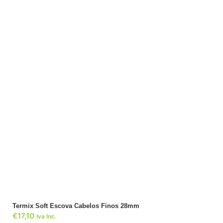
ADICIONAR
Termix Soft Escova Cabelos Finos 28mm
€
17,10
Iva Inc.