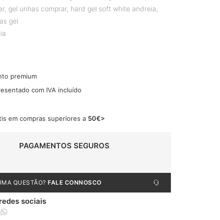
ar
,
gel unhas comprar
,
hard gel soft white andreia
,
as gel
ia
nto premium
resentado com IVA incluído
tis em compras superiores a
50€>
PAGAMENTOS SEGUROS
UMA QUESTÃO?
FALE CONNOSCO
 redes sociais