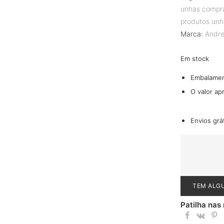
unhas compr
produtos unh
Marca:
Andre
Em stock
Embalame
O valor ap
Envios grá
TEM ALG
Patilha nas