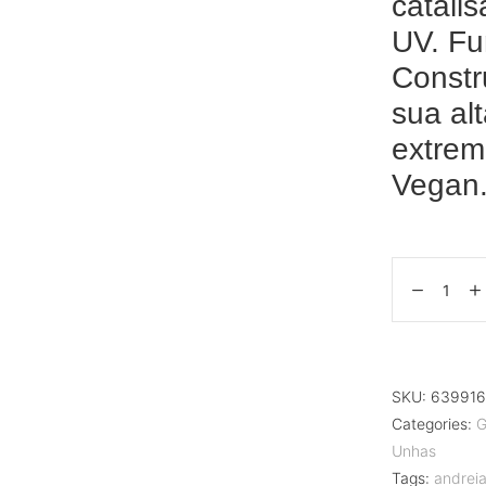
catali
UV. Fu
Constr
sua alt
extrem
Vegan.
SKU:
639916
Categories:
G
Unhas
Tags:
andreia