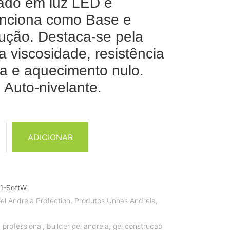
sado em luz LED e
nciona como Base e
ução. Destaca-se pela
a viscosidade, resistência
a e aquecimento nulo.
 Auto-nivelante.
ADICIONAR
1-SoftW
el Andreia Profection
,
Produtos Unhas Andreia
,
 professional
,
builder gel andreia
,
gel construçao