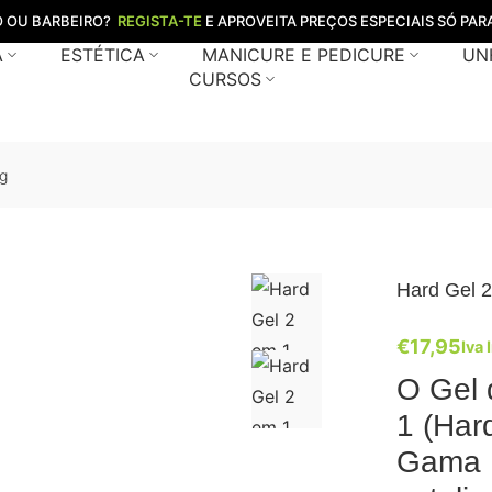
O OU BARBEIRO?
REGISTA-TE
E APROVEITA PREÇOS ESPECIAIS SÓ PARA
A
ESTÉTICA
MANICURE E PEDICURE
UN
CURSOS
4g
Hard Gel 2
€
17,95
Iva 
O Gel 
1 (Har
Gama B