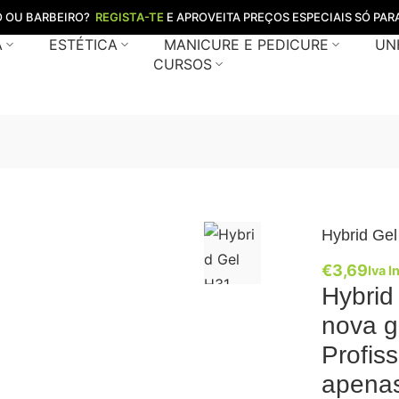
O OU BARBEIRO?
REGISTA-TE
E APROVEITA PREÇOS ESPECIAIS SÓ PARA
A
ESTÉTICA
MANICURE E PEDICURE
UN
CURSOS
Hybrid Gel
€
3,69
Iva I
Hybrid
nova g
Profis
apenas