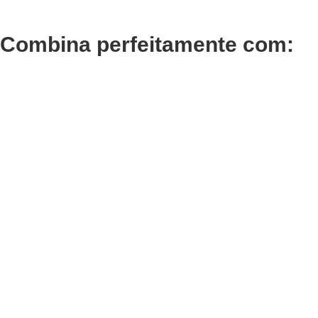
Combina perfeitamente com:
Adicionar
Adicionar
Termix Plus Escova
Termix
Cabelos Grossos 32mm
Cabelo
€
19,07
€
11,69
Iva Inc.
Iva Inc
Adicionar
Adicionar
Termix Soft Escova
Termix