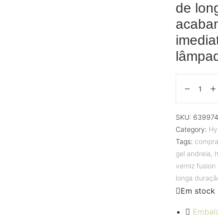
de lon
acaba
imedia
lâmpa
SKU:
639974
Category:
Hy
Tags:
compra
gel andreia
,
verniz fusion
longa duraçã
Em stock
Embal