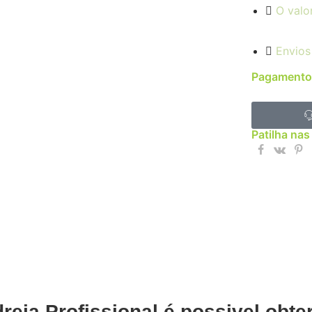
O valo
Envios
Pagamento
Patilha nas
eia Profissional é possivel obt