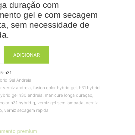
ga duração com
mento gel e com secagem
ta, sem necessidade de
da.
ADICIONAR
5-h31
brid Gel Andreia
r verniz andreia
,
fusion color hybrid gel
,
h31 hybrid
hybrid gel h30 andreia
,
manicure longa duraçao
,
 color h31 hybrid g
,
verniz gel sem lampada
,
verniz
o
,
verniz secagem rapida
amento premium