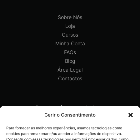
Sobre Nós
Loja
Cursos
Minha Conta
FAQs
Blog
Área Legal
Contactos
Recebe ofertas exclusivas,
novidades e dicas imperdíveis
Gerir o Consentimento
diretamente no teu e-mail.
Para fornecer as melhores experiências, usamos tecnologias como
cookies para armazenar e/ou aceder a informações do dispositivo.
Consentir com essas tecnologias nos permitirá processar dados, como