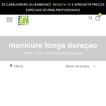
ÉS CABELEIREIRO OU BARBEIRO?
REGISTA-TE
E APROVEITA PREÇOS
ESPECIAIS SÓ PARA PROFISSIONAIS!
0
manicure longa duraçao
Home
Loja
manicure longa duraçao
/
/
Mais recentes
Filtros