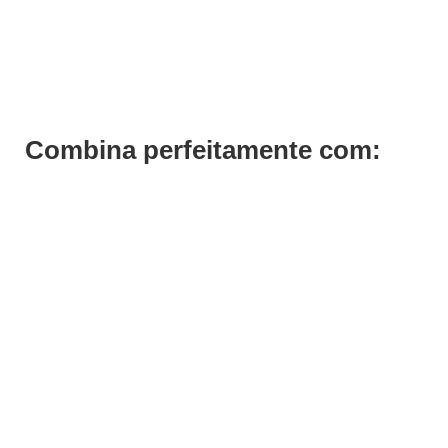
Hybrid Gel H25 Andreia
€
3,69
Iva Inc.
Combina perfeitamente com: