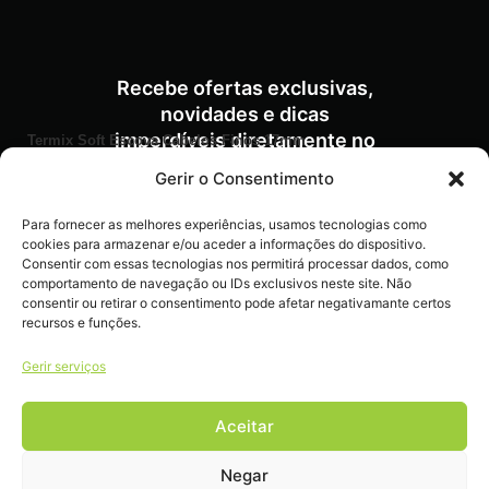
Recebe ofertas exclusivas,
novidades e dicas
imperdíveis diretamente no
Termix Soft Escova Cabelos Finos 17mm
€
10,70
Iva Inc.
teu e-mail.
Gerir o Consentimento
Para fornecer as melhores experiências, usamos tecnologias como
cookies para armazenar e/ou aceder a informações do dispositivo.
Consentir com essas tecnologias nos permitirá processar dados, como
comportamento de navegação ou IDs exclusivos neste site. Não
consentir ou retirar o consentimento pode afetar negativamante certos
recursos e funções.
Livro de reclamações
Gerir serviços
Aceitar
Negar