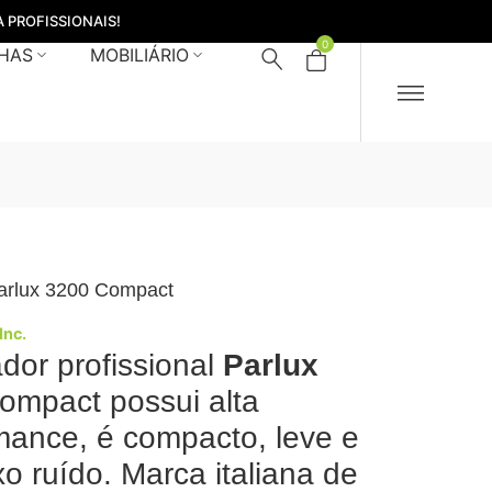
 PROFISSIONAIS!
0
HAS
MOBILIÁRIO
arlux 3200 Compact
 Inc.
dor profissional
Parlux
ompact possui alta
mance, é compacto, leve e
xo ruído. Marca italiana de