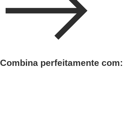
Combina perfeitamente com:
Adicionar
Adicionar
Termix Plus Escova
Termix
Cabelos Grossos 32mm
Cabelo