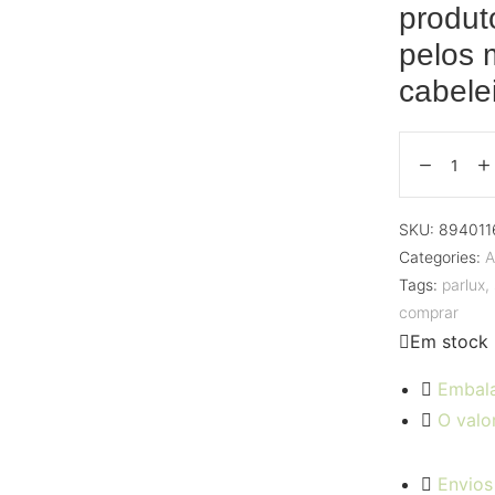
produto
pelos 
cabele
SKU:
894011
Categories:
A
Tags:
parlux
,
comprar
Em stock
Embal
O valo
Envios