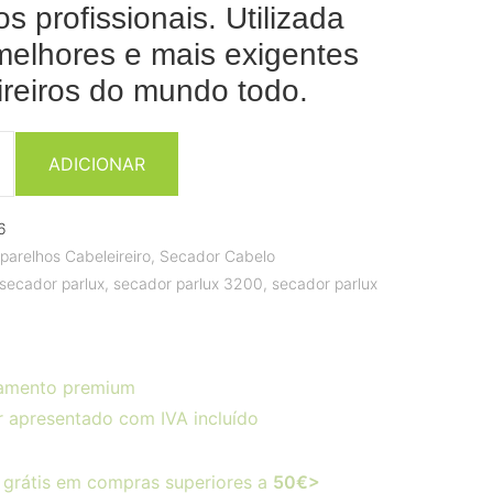
s profissionais. Utilizada
melhores e mais exigentes
ireiros do mundo todo.
ADICIONAR
6
parelhos Cabeleireiro
,
Secador Cabelo
secador parlux
,
secador parlux 3200
,
secador parlux
amento premium
r apresentado com IVA incluído
 grátis em compras superiores a
50€>