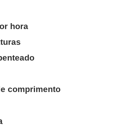
or hora
aturas
 penteado
 de comprimento
a