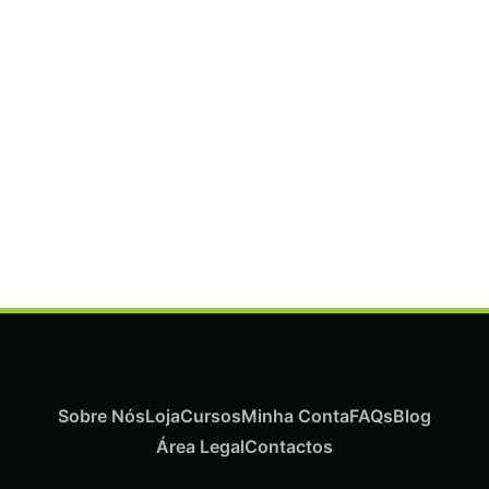
ADICIONAR
Termix Plus Escova Cabelos Grossos 32mm
€
21,03
Iva Inc.
Sobre Nós
Loja
Cursos
Minha Conta
FAQs
Blog
Área Legal
Contactos