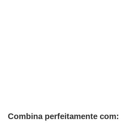
ADICIONAR
Condicionador Bodifyng Volumizing Previa 200ml
€
27,00
Iva Inc.
Combina perfeitamente com: