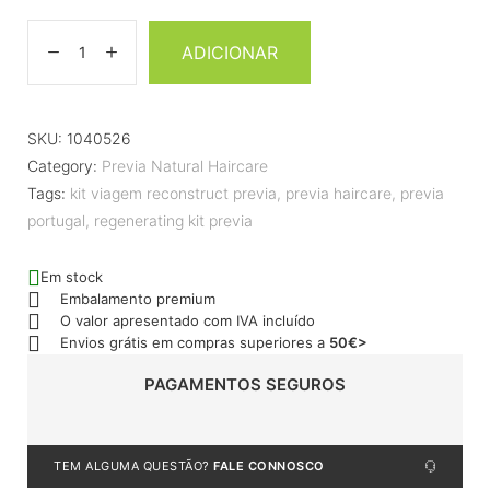
ADICIONAR
SKU:
1040526
Category:
Previa Natural Haircare
Tags:
kit viagem reconstruct previa
,
previa haircare
,
previa
portugal
,
regenerating kit previa
Em stock
Embalamento premium
O valor apresentado com IVA incluído
Envios grátis em compras superiores a
50€>
PAGAMENTOS SEGUROS
TEM ALGUMA QUESTÃO?
FALE CONNOSCO