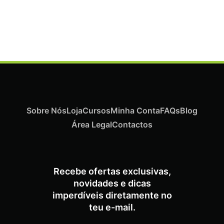
Termix Plus Escova Cabelos Grossos 32mm
€
19,07
Iva Inc.
Sobre Nós
Loja
Cursos
Minha Conta
FAQs
Blog
Área Legal
Contactos
Recebe ofertas exclusivas,
novidades e dicas
imperdíveis diretamente no
teu e-mail.