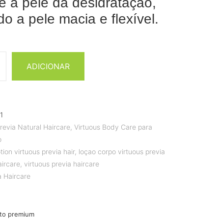
e a pele da desidratação,
do a pele macia e flexível.
ADICIONAR
1
revia Natural Haircare
,
Virtuous Body Care para
o
tion virtuous previa hair
,
loçao corpo virtuous previa
aircare
,
virtuous previa haircare
a Haircare
to premium