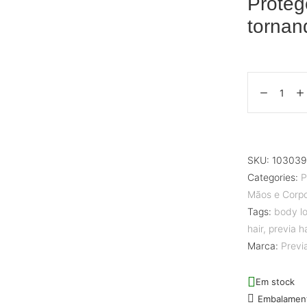
Proteg
tornan
SKU:
103039
Categories:
P
Mãos e Corp
Tags:
body lo
hair
,
previa h
Marca:
Previ
Em stock
Embalamen