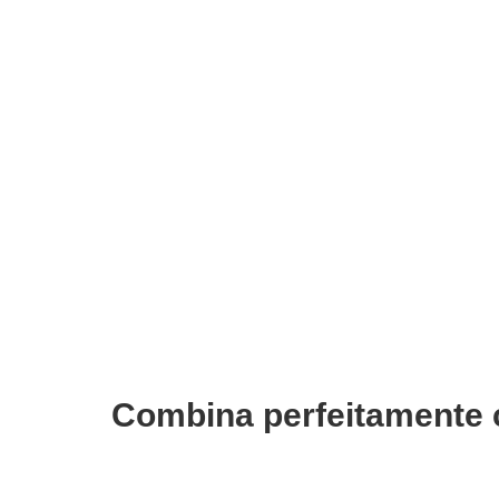
ADICIONAR
Emulsão Oxidante 40 Volumes
Cond
Previa 1000ml
Prev
€
15,99
€
28
Iva Inc.
Combina perfeitamente