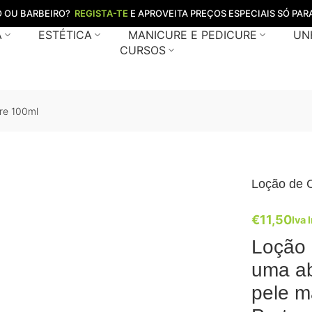
O OU BARBEIRO?
REGISTA-TE
E APROVEITA PREÇOS ESPECIAIS SÓ PARA
A
ESTÉTICA
MANICURE E PEDICURE
UN
CURSOS
are 100ml
Loção de C
€
11,50
Iva 
Loção 
uma ab
pele ma