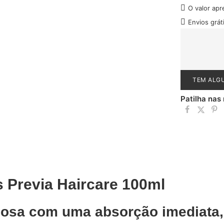
O valor apr
Envios grá
TEM ALG
Patilha nas
 Previa Haircare 100ml
dosa com uma absorção imediata,