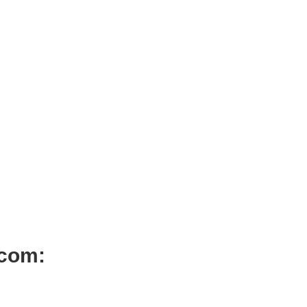
ADICIONAR
icionador After Color Keeping
ia 200ml
,60
Iva Inc.
 com: