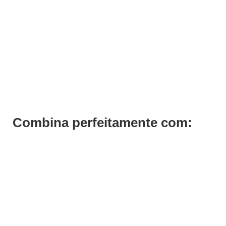
Mesa Ajudante Cabeleireiro Fashion
€
215,25
€
153,75
Iva Inc.
Combina perfeitamente com: