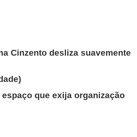
ma Cinzento
desliza suavemente
idade)
er espaço que exija organização