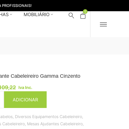
 PROFISSIONAIS!
0
HAS
MOBILIÁRIO
ante Cabeleireiro Gamma Cinzento
109,22
Iva Inc.
ADICIONAR
abelos
,
Diversos Equipamentos Cabeleireiro
,
 Cabeleireiro
,
Mesas Ajudantes Cabeleireiro
,