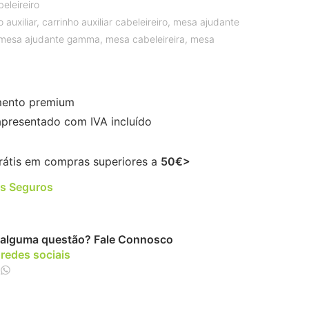
beleireiro
 auxiliar
,
carrinho auxiliar cabeleireiro
,
mesa ajudante
mesa ajudante gamma
,
mesa cabeleireira
,
mesa
ento premium
apresentado com IVA incluído
rátis em compras superiores a
50€>
s Seguros
alguma questão?
Fale Connosco
 redes sociais