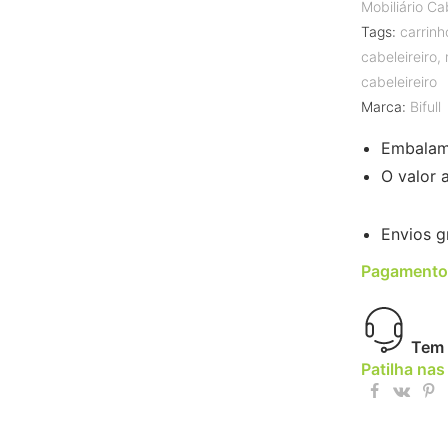
Mobiliário Ca
Tags:
carrinho
cabeleireiro
,
cabeleireiro
Marca:
Bifull
Embalam
O valor 
Envios g
Pagamento
Tem 
Patilha nas