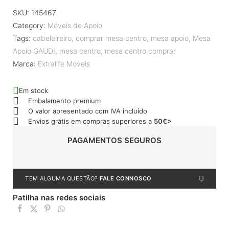
SKU:
145467
Category:
Móveis de Apoio
Tags:
cabeleireiro
,
comprar mesa centro
,
mesa apoio
,
Mesa
Apoio GAUDI
,
mesa centro
,
mesa centro comprar
Marca:
Extralife Moveis
Em stock
Embalamento premium
O valor apresentado com IVA incluído
Envios grátis em compras superiores a
50€>
PAGAMENTOS SEGUROS
TEM ALGUMA QUESTÃO?
FALE CONNOSCO
Patilha nas redes sociais