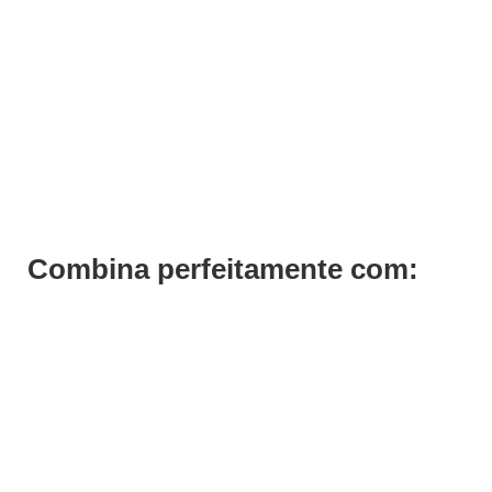
Móvel Apoio Forty One
Pedir Orçamento
Combina perfeitamente com: