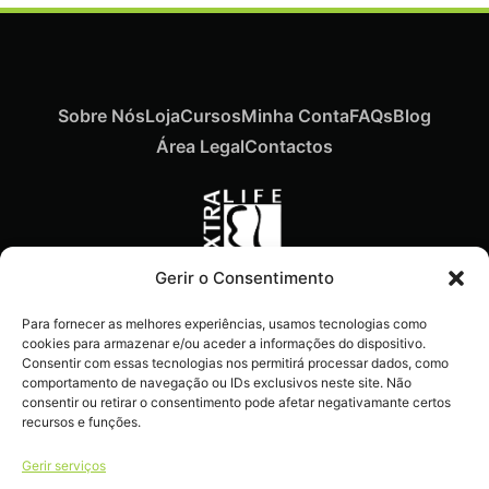
Sobre Nós
Loja
Cursos
Minha Conta
FAQs
Blog
Área Legal
Contactos
Gerir o Consentimento
Recebe ofertas exclusivas,
Para fornecer as melhores experiências, usamos tecnologias como
novidades e dicas
cookies para armazenar e/ou aceder a informações do dispositivo.
imperdíveis diretamente no
Consentir com essas tecnologias nos permitirá processar dados, como
comportamento de navegação ou IDs exclusivos neste site. Não
teu e-mail.
consentir ou retirar o consentimento pode afetar negativamante certos
recursos e funções.
Gerir serviços