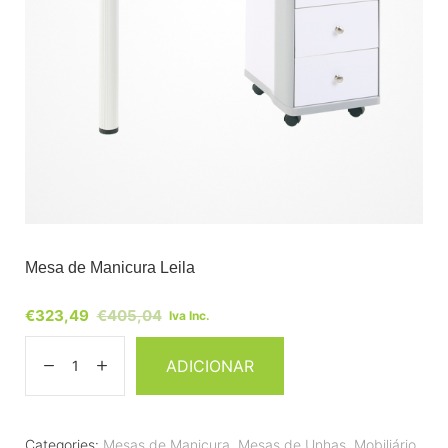
Mesa de Manicura Leila
€
323,49
€
405,04
Iva Inc.
ADICIONAR
Categories:
Mesas de Manicura
,
Mesas de Unhas
,
Mobiliário