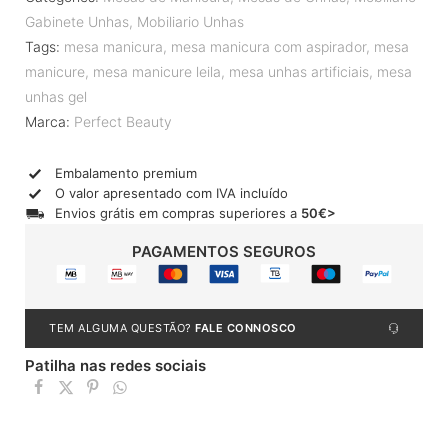
Gabinete Unhas
,
Mobiliario Unhas
Tags:
mesa manicura
,
mesa manicura com aspirador
,
mesa
manicure
,
mesa manicure leila
,
mesa unhas artificiais
,
mesa
unhas gel
Marca:
Perfect Beauty
Embalamento premium
O valor apresentado com IVA incluído
Envios grátis em compras superiores a
50€>
PAGAMENTOS SEGUROS
TEM ALGUMA QUESTÃO?
FALE CONNOSCO
Patilha nas redes sociais