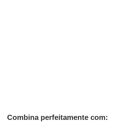
Móvel Técnico Forty One
Pedir Orçamento
Combina perfeitamente com: