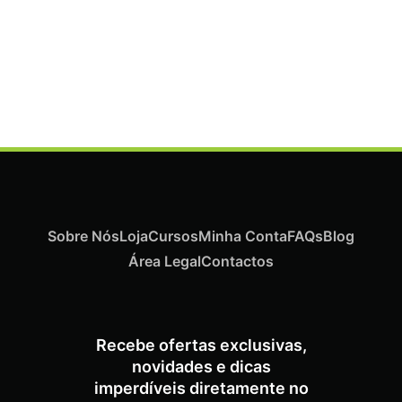
Termix Plus Escova Cabelos Grossos 32mm
€
21,03
Iva Inc.
Sobre Nós
Loja
Cursos
Minha Conta
FAQs
Blog
Área Legal
Contactos
Recebe ofertas exclusivas,
novidades e dicas
imperdíveis diretamente no