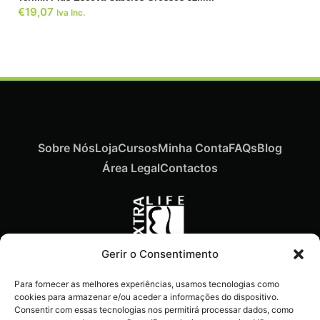
€
19,07
Iva Inc.
Sobre Nós
Loja
Cursos
Minha Conta
FAQs
Blog
Área Legal
Contactos
Gerir o Consentimento
Recebe ofertas exclusivas,
Para fornecer as melhores experiências, usamos tecnologias como
novidades e dicas
cookies para armazenar e/ou aceder a informações do dispositivo.
imperdíveis diretamente no
Consentir com essas tecnologias nos permitirá processar dados, como