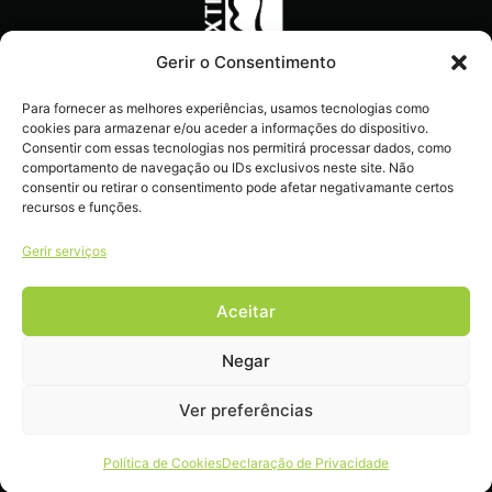
Gerir o Consentimento
Recebe ofertas exclusivas,
Para fornecer as melhores experiências, usamos tecnologias como
novidades e dicas
cookies para armazenar e/ou aceder a informações do dispositivo.
imperdíveis diretamente no
Consentir com essas tecnologias nos permitirá processar dados, como
comportamento de navegação ou IDs exclusivos neste site. Não
teu e-mail.
consentir ou retirar o consentimento pode afetar negativamante certos
recursos e funções.
Gerir serviços
Aceitar
Livro de reclamações
Negar
Ver preferências
COPYRIGHT 2022 – 2026 © EXTRALIFE . ALL RIGHTS RESERVED.
Política de Cookies
Declaração de Privacidade
DEVELOPED BY
DULCI.AI