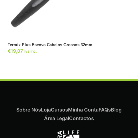
ADICIONAR
Termix Plus Escova Cabelos Grossos 32mm
€
19,07
Iva Inc.
Sobre Nós
Loja
Cursos
Minha Conta
FAQs
Blog
Área Legal
Contactos