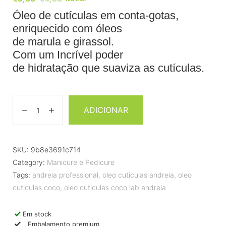
Óleo de cutículas em conta-gotas,
enriquecido com óleos
de marula e girassol.
Com um Incrível poder
de hidratação que suaviza as cutículas.
ADICIONAR
SKU:
9b8e3691c714
Category:
Manicure e Pedicure
Tags:
andreia professional
,
oleo cuticulas andreia
,
oleo
cuticulas coco
,
oleo cuticulas coco lab andreia
Em stock
Embalamento premium