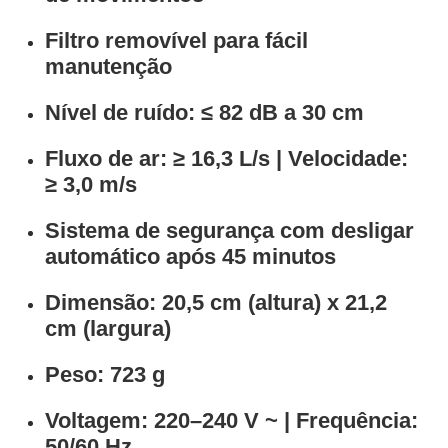
Filtro removível
para fácil
manutenção
Nível de ruído:
≤ 82 dB a 30 cm
Fluxo de ar:
≥ 16,3 L/s |
Velocidade:
≥ 3,0 m/s
Sistema de segurança com desligar
automático
após 45 minutos
Dimensão:
20,5 cm (altura) x 21,2
cm (largura)
Peso:
723 g
Voltagem:
220–240 V ~ |
Frequência:
50/60 Hz