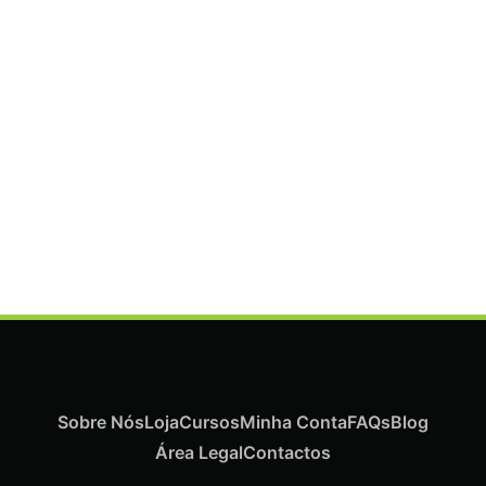
ADICIONAR
Termix Plus Escova Cabelos Grossos 32mm
€
19,07
Iva Inc.
Sobre Nós
Loja
Cursos
Minha Conta
FAQs
Blog
Área Legal
Contactos