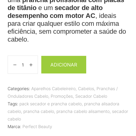
de titânio
e um
secador de alto
desempenho com motor AC
, ideais
para criar qualquer estilo com máxima
eficiência, sem comprometer a saúde do
cabelo.
ADICIONAR
Categories:
Aparelhos Cabeleireiro
,
Cabelos
,
Pranchas /
Onduladores Cabelo
,
Promoções
,
Secador Cabelo
Tags:
pack secador e prancha cabelo
,
prancha alisadora
cabelo
,
prancha cabelo
,
prancha cabelo alisamento
,
secador
cabelo
Marca:
Perfect Beauty