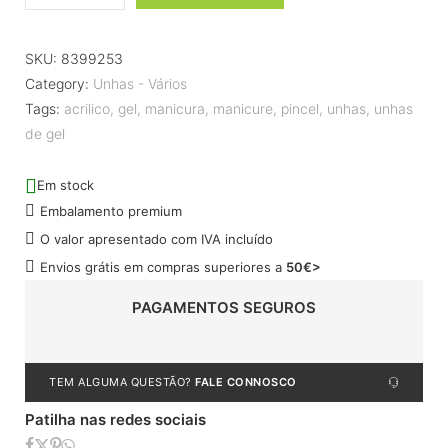
SKU:
8399253
Category:
Unhas - Vários
Tags:
acrilico
,
gel
,
manicura
,
manicure
,
pincel
,
unhas
,
unhas
de gel
Em stock
Embalamento premium
O valor apresentado com IVA incluído
Envios grátis em compras superiores a
50€>
PAGAMENTOS SEGUROS
TEM ALGUMA QUESTÃO?
FALE CONNOSCO
Patilha nas redes sociais