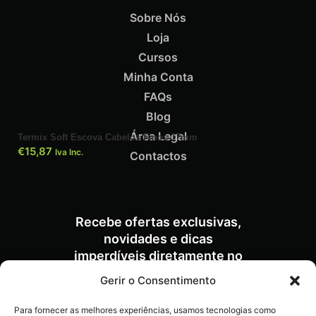
Sobre Nós
Loja
ADICIONAR
Cursos
Minha Conta
FAQs
Blog
Área Legal
Termix Soft Escova Cabelos Finos 17mm
€
15,87
Iva Inc.
Contactos
Recebe ofertas exclusivas,
novidades e dicas
imperdíveis diretamente no
teu e-mail.
Gerir o Consentimento
Para fornecer as melhores experiências, usamos tecnologias como