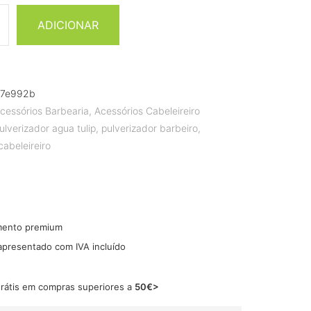
ADICIONAR
b7e992b
cessórios Barbearia
,
Acessórios Cabeleireiro
ulverizador agua tulip
,
pulverizador barbeiro
,
cabeleireiro
mento premium
 apresentado com IVA incluído
grátis em compras superiores a
50€>