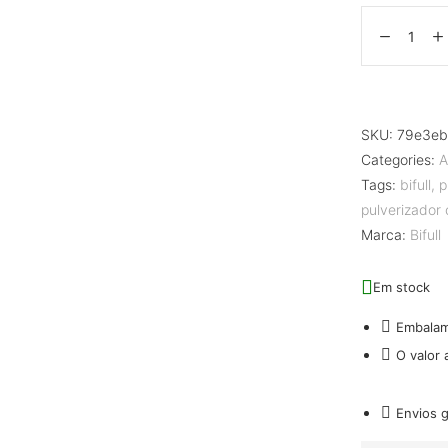
SKU:
79e3e
Categories:
A
Tags:
bifull
,
p
pulverizador 
Marca:
Bifull
Em stock
Embala
O valor
Envios 