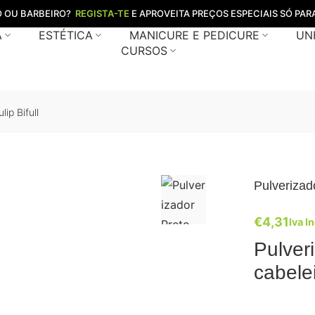
O OU BARBEIRO?
REGISTA-TE
E APROVEITA PREÇOS ESPECIAIS SÓ PARA
A
ESTÉTICA
MANICURE E PEDICURE
UN
CURSOS
ip Bifull
Pulverizado
€
4,31
Iva In
Pulver
cabelei