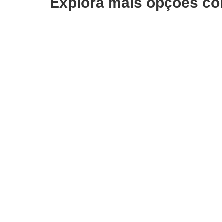
Explora mais opções co
ADICIONAR
ADI