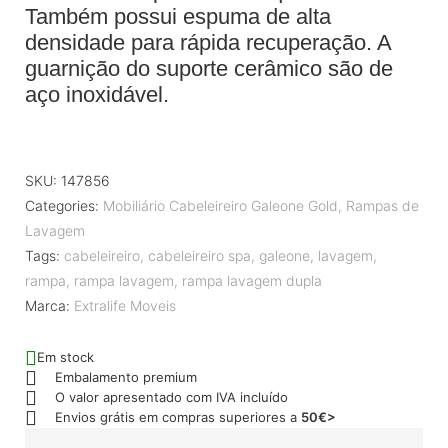
Também possui espuma de alta
densidade para rápida recuperação. A
guarnição do suporte cerâmico são de
aço inoxidável.
SKU:
147856
Categories:
Mobiliário Cabeleireiro Galeone Gold
,
Rampas de
Lavagem
Tags:
cabeleireiro
,
cabeleireiro spa
,
galeone
,
lavagem
,
rampa
,
rampa lavagem
,
rampa lavagem dupla
Marca:
Extralife Moveis
Em stock
Embalamento premium
O valor apresentado com IVA incluído
Envios grátis em compras superiores a
50€>