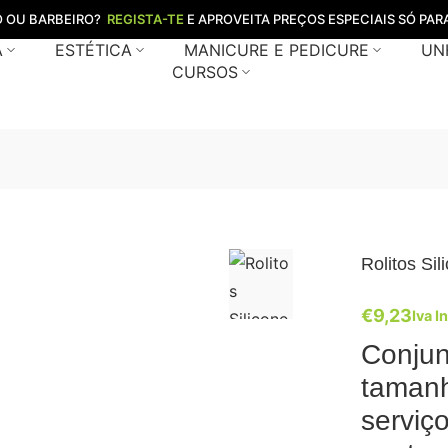
O OU BARBEIRO?
REGISTA-TE
E APROVEITA PREÇOS ESPECIAIS SÓ PARA
A
ESTÉTICA
MANICURE E PEDICURE
UN
CURSOS
Rolitos Si
€
9,23
Iva I
Conjun
tamanh
serviç