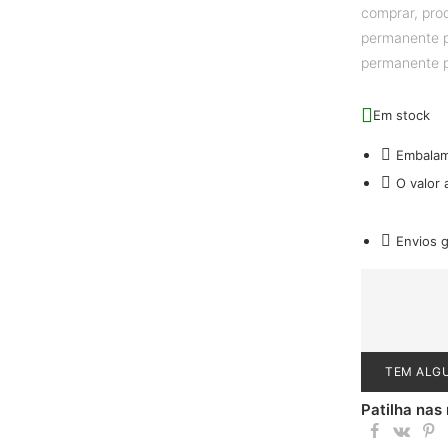
comprar
,
pro
permanente 
permanente 
Em stock
Embala
O valor
Envios 
TEM ALG
Patilha nas