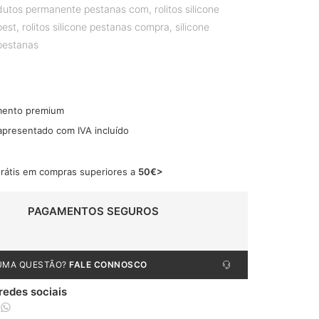
dutos permanente pestanas com
,
rolitos silicone
pest
,
rolitos silicone pestanas compra
,
silicone
pestanas
mento premium
 apresentado com IVA incluído
grátis em compras superiores a
50€>
PAGAMENTOS SEGUROS
UMA QUESTÃO?
FALE CONNOSCO
 redes sociais