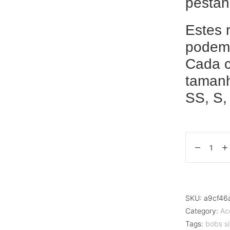
pestan
Estes r
podem 
Cada c
tamanh
SS, S, 
SKU:
a9cf46
Category:
Ac
Tags:
bobs s