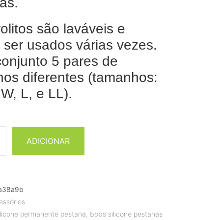
as.
olitos são laváveis e
ser usados várias vezes.
onjunto 5 pares de
os diferentes (tamanhos:
W, L, e LL).
ADICIONAR
a38a9b
essórios
ilicone permanente pestana
,
bobs silicone pestanas