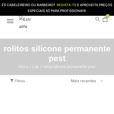
ÉS CABELEIREIRO OU BARBEIRO?
REGISTA-TE
E APROVEITA PREÇOS
ESPECIAIS SÓ PARA PROFISSIONAIS!
0
rolitos silicone permanente
pest
Home
Loja
rolitos silicone permanente pest
/
/
Mais recentes
Filtros