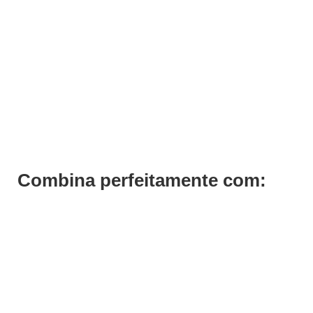
Aparelho Infravermelhos Acelerador Técnicos Rollerball
€
725,70
€
553,50
Iva Inc.
Combina perfeitamente com: