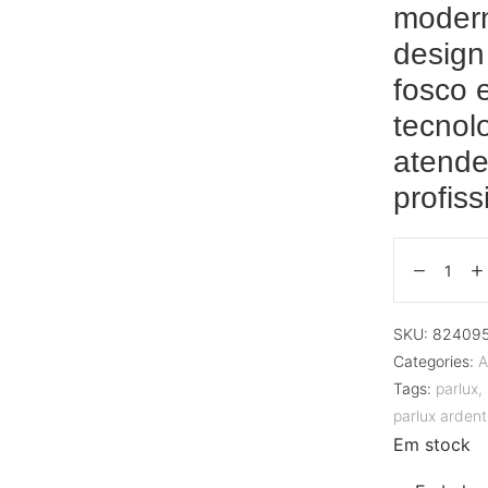
moder
design
fosco 
tecnol
atende
profis
SKU:
824095
Categories:
A
Tags:
parlux
,
parlux ardent
Em stock