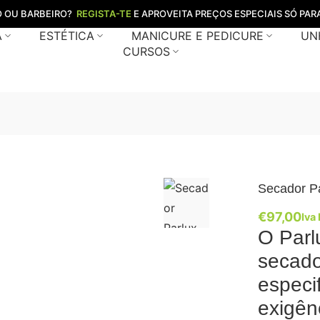
O OU BARBEIRO?
REGISTA-TE
E APROVEITA PREÇOS ESPECIAIS SÓ PARA
A
ESTÉTICA
MANICURE E PEDICURE
UN
CURSOS
Secador Pa
€
97,00
Iva 
O Parl
secado
especi
exigên