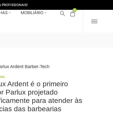
 PROFISSIONAIS!
0
HAS
MOBILIÁRIO
rlux Ardent Barber-Tech
Inc.
ux Ardent é o primeiro
r Parlux projetado
ficamente para atender às
cias das barbearias