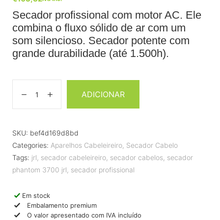
Secador profissional com motor AC. Ele
combina o fluxo sólido de ar com um
som silencioso. Secador potente com
grande durabilidade (até 1.500h).
ADICIONAR
SKU:
bef4d169d8bd
Categories:
Aparelhos Cabeleireiro
,
Secador Cabelo
Tags:
jrl
,
secador cabeleireiro
,
secador cabelos
,
secador
phantom 3700 jrl
,
secador profissional
Em stock
Embalamento premium
O valor apresentado com IVA incluído