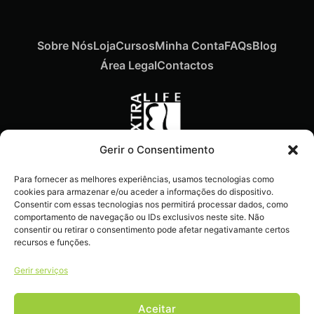
Sobre Nós
Loja
Cursos
Minha Conta
FAQs
Blog
Área Legal
Contactos
Gerir o Consentimento
Recebe ofertas exclusivas,
Para fornecer as melhores experiências, usamos tecnologias como
novidades e dicas
cookies para armazenar e/ou aceder a informações do dispositivo.
imperdíveis diretamente no
Consentir com essas tecnologias nos permitirá processar dados, como
comportamento de navegação ou IDs exclusivos neste site. Não
teu e-mail.
consentir ou retirar o consentimento pode afetar negativamante certos
recursos e funções.
Gerir serviços
Aceitar